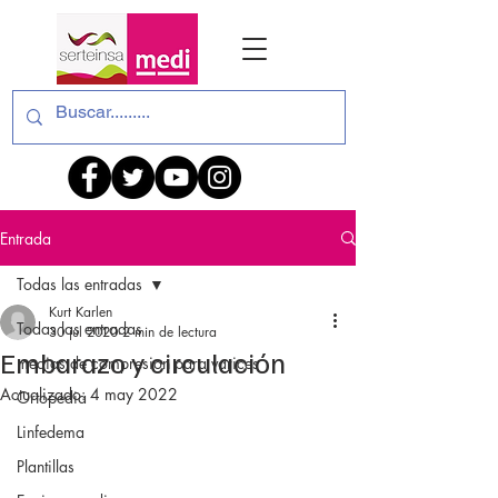
Entrada
Todas las entradas
Kurt Karlen
Todas las entradas
30 jul 2020
2 min de lectura
Embarazo y circulación
medias de compresion para varices
Actualizado:
4 may 2022
Ortopedia
Linfedema
Plantillas