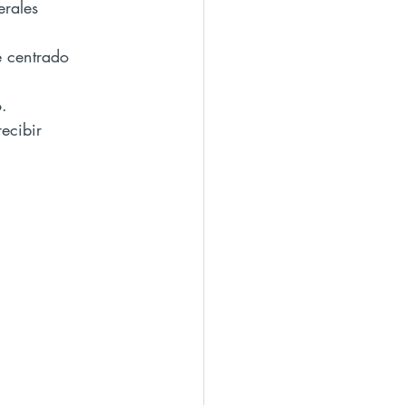
erales 
o.