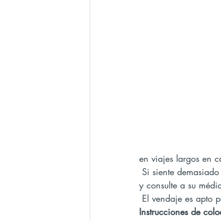
en viajes largos en c
 Si siente demasiado dolor o incomodidad durante el uso, retire el producto inmediatamente 
y consulte a su médi
 El vendaje es apto 
Instrucciones de col