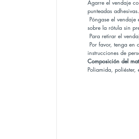
Agarre el vendaje con
punteadas adhesivas
 Póngase el vendaje en la rodilla de tal manera que el anillo de silicona quede centrado 
sobre la rótula sin pr
 Para retirar el vend
 Por favor, tenga en cuenta que la primera vez que se ponga el vendaje debe recibir 
instrucciones de pers
Composición del mat
Poliamida, poliéster, 