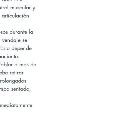
trol muscular y 
 articulación 
l vendaje se 
 Esto depende 
aciente. 
doblar a más de 
ebe retirar 
prolongados 
empo sentado, 