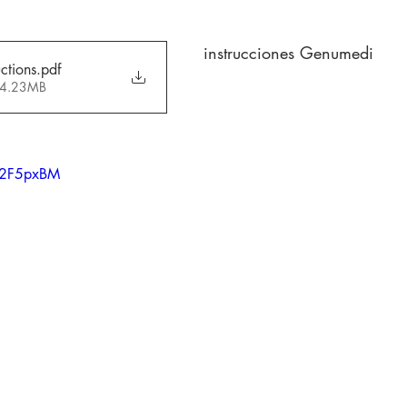
instrucciones Genumedi
ctions
.pdf
• 4.23MB
U2F5pxBM