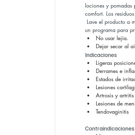
lociones y pomadas p
comfort. Los residuos
 Lave el producto a mano, preferiblemente usando un detergente de medi o en lavadora con 
un programa para pr
No usar lejía.
Dejar secar al ai
Indicaciones
Ligeras posicione
Derrames e infla
Estados de irrit
Lesiones cartila
Artrosis y artritis
Lesiones de men
Tendovaginitis
Contraindicaciones