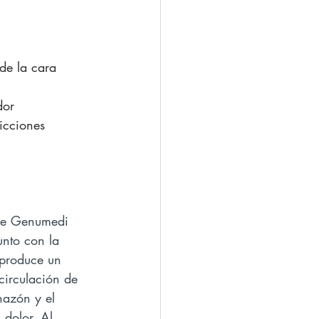
 de la cara 
dor
ricciones
 de Genumedi 
unto con la 
 produce un 
circulación de 
hazón y el 
 dolor. Al 