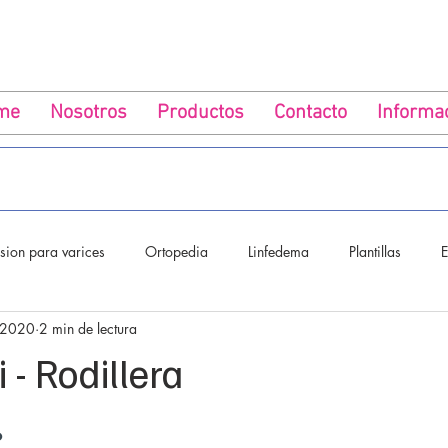
me
Nosotros
Productos
Contacto
Informa
ion para varices
Ortopedia
Linfedema
Plantillas
E
 2020
2 min de lectura
Venosa
Embarazadas
- Rodillera
o