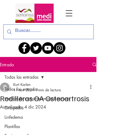
Entrada
Todas las entradas
Kurt Karlen
Todas las entradas
11 nov 2021
1 min de lectura
Rodilleras OA Osteoartrosis
medias de compresion para varices
Actualizado:
4 dic 2024
Ortopedia
Linfedema
Plantillas