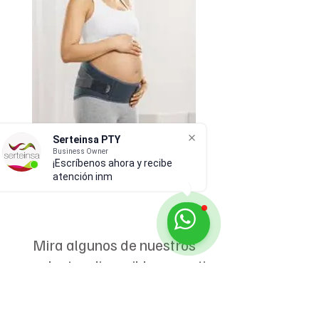
Serteinsa PTY
Business Owner
¡Escríbenos ahora y recibe
Lumbamed® maternidad
Tratamiento del linfedema
atención inmediat
cáncer de mama: circai
reduce kit™ nocturno
Mira algunos de nuestros
productos disponibles para ti