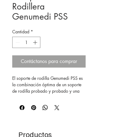
Rodillera
Genumedi PSS
Cantidad
*
Contáctanos para comprar
El soporte de rodilla Genumedi PSS es
la combinación óptima de un soporte
de rodilla probado y probado y una
correa de soporte patelar para una
guía y estabilización confiables de la
articulación de la rodilla y para aliviar
la tensión en la inserción patelar
(tendón).
Detalles:
Productos
• Sistema de almohadilla de dos partes