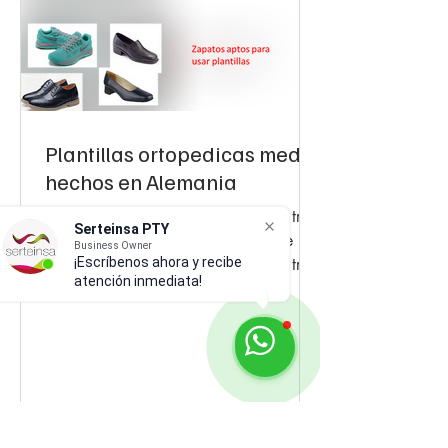
Plantillas ortopedicas medi
hechos en Alemania
Observaciones 1. El paciente debe traer
Serteinsa PTY
un zapato cerrado, de uso frecuente ​
Business Owner
Observaciones 1. El paciente debe traer
¡Escríbenos ahora y recibe
atención inmediata!
un zapato...