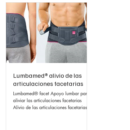
• Después de una lesión en el tendón
patelar
• Artrosis retropatellar
• Maltratamiento patelar
• síndrome de plica
Lumbamed® alivio de las
articulaciones facetarias
Lumbamed® facet Apoyo lumbar para
aliviar las articulaciones facetarias
Alivio de las articulaciones facetarias
mediante la reducción de...