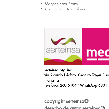
Mangas para Brazo
Compresión Hospitalaria
serteinsa pty. inc.,
via Ricardo J Alfaro, Century Tower Pis
Panama
Telefonos 260 5104 ' WhatsApp 6801
copyright serteinsa©
derecho de autor serteinsa®