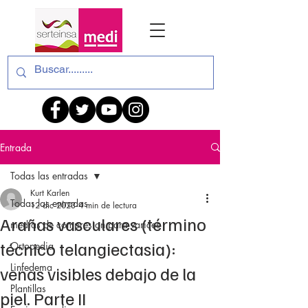
Entrada
Todas las entradas
Kurt Karlen
Todas las entradas
12 dic 2023
4 min de lectura
Arañas vasculares (término
medias de compresion para varices
técnico telangiectasia):
Ortopedia
Linfedema
venas visibles debajo de la
Plantillas
piel. Parte II