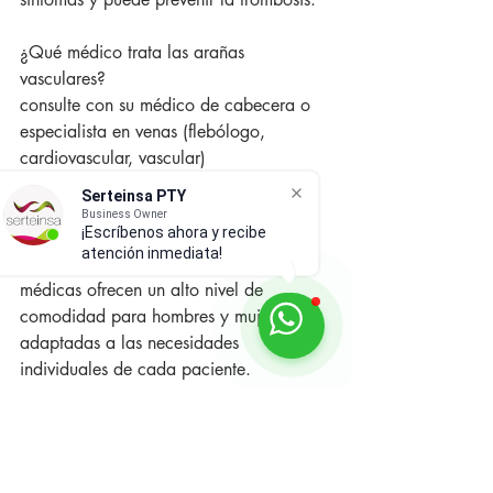
¿Qué médico trata las arañas 
vasculares?
consulte con su médico de cabecera o 
especialista en venas (flebólogo, 
cardiovascular, vascular)
Serteinsa PTY
Medias de compresión de medi
Business Owner
¡Escríbenos ahora y recibe
Gracias al material elástico y 
atención inmediata!
transpirable, las medias de compresión 
médicas ofrecen un alto nivel de 
comodidad para hombres y mujeres, 
adaptadas a las necesidades 
individuales de cada paciente. 
Benefíciese de una terapia venosa 
contemporánea, tecnológicamente 
avanzada y probada con modernas 
medias de compresión médicas.