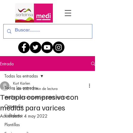
Entrada
Todas las entradas
Kurt Karlen
Todas las entradas
5 abr 2021
2 min de lectura
Terapia compresiva con
medias de compresion para varices
medias para varices
Ortopedia
Linfedema
Actualizado:
4 may 2022
Plantillas