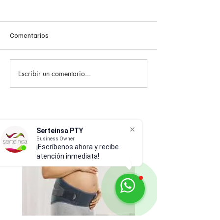
Comentarios
Escribir un comentario...
medias de compresion
Arañas vasculare
para el viaje
técnico telangiec
venas visibles de
piel. Parte II
Serteinsa PTY
Business Owner
¡Escríbenos ahora y recibe
atención inmediata!