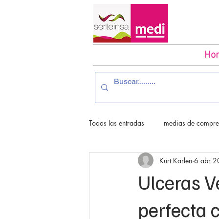
Ho
Todas las entradas
medias de compres
Kurt Karlen
6 abr 
medias para diabetico
Ulcera 
Ulceras Ve
perfecta 