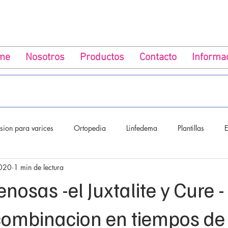
me
Nosotros
Productos
Contacto
Informa
ion para varices
Ortopedia
Linfedema
Plantillas
E
2020
1 min de lectura
Venosa
Embarazadas
nosas -el Juxtalite y Cure 
combinacion en tiempos de