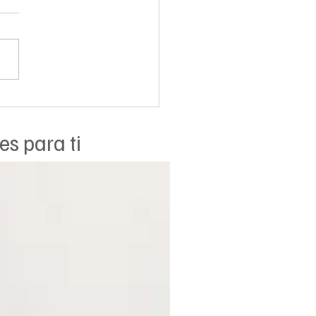
as vasculares (término
co telangiectasia): venas
les debajo de la piel. Parte
es para ti