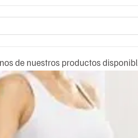
medias de compresion para el
Arañ
viaje
técni
visib
nos de nuestros productos disponibl
II