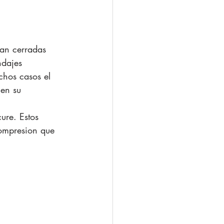
tan cerradas 
dajes  
chos casos el 
 en su 
ure. Estos 
compresion que 