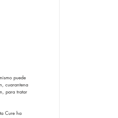
s mismo puede 
on, cuarantena 
n, para tratar 
xta Cure ha 