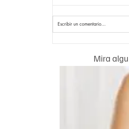
Escribir un comentario...
Piernas Ligeras Durante el
Embarazo: Cómo las Medias
de Compresión Pueden Hacer
Mira algu
la Diferencia