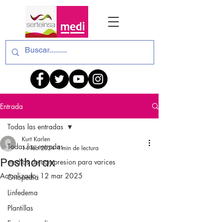
Entrada
Todas las entradas
Kurt Karlen
Todas las entradas
14 feb 2024
4 min de lectura
Posthorax
medias de compresion para varices
Actualizado:
12 mar 2025
Ortopedia
Linfedema
Plantillas